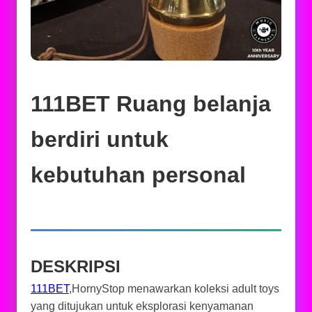
111BET Ruang belanja
berdiri untuk
kebutuhan personal
DESKRIPSI
111BET
,HornyStop menawarkan koleksi adult toys
yang ditujukan untuk eksplorasi kenyamanan