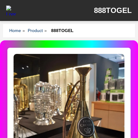
888TOGEL
Home
»
Product
»
888TOGEL