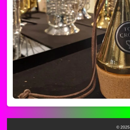
© 2025