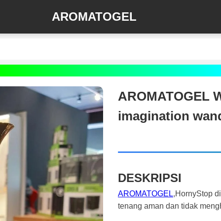
AROMATOGEL
AROMATOGEL Whe
imagination wan
DESKRIPSI
AROMATOGEL
,HornyStop d
tenang aman dan tidak meng