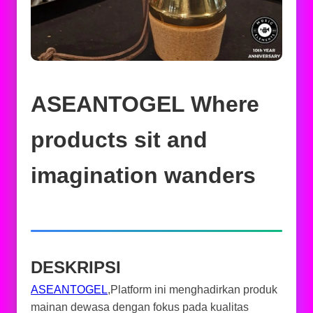
ASEANTOGEL Where
products sit and
imagination wanders
DESKRIPSI
ASEANTOGEL
,Platform ini menghadirkan produk
mainan dewasa dengan fokus pada kualitas