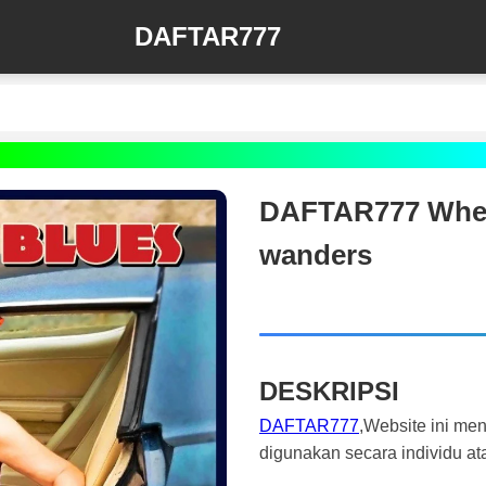
DAFTAR777
DAFTAR777 Where
wanders
DESKRIPSI
DAFTAR777
,Website ini me
digunakan secara individu 