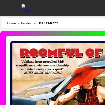
Home
»
Product
»
DAFTAR777