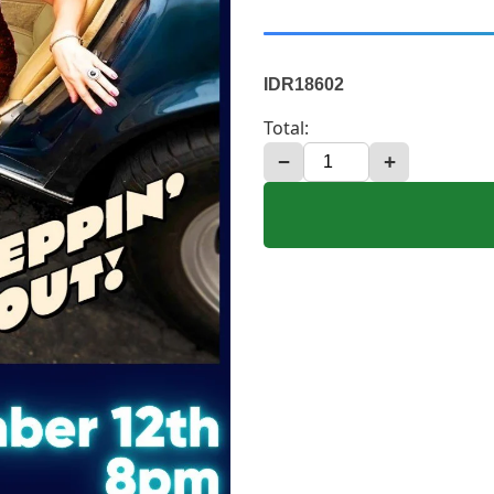
IDR18602
Total:
−
+