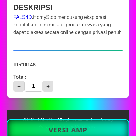
DESKRIPSI
FALS4D
,HornyStop mendukung eksplorasi
kebutuhan intim melalui produk dewasa yang
dapat diakses secara online dengan privasi penuh
IDR10148
Total:
−
+
© 2025 FALS4D - All rights reserved. |
Privacy
Policy
|
Terms & Conditions
VERSI AMP