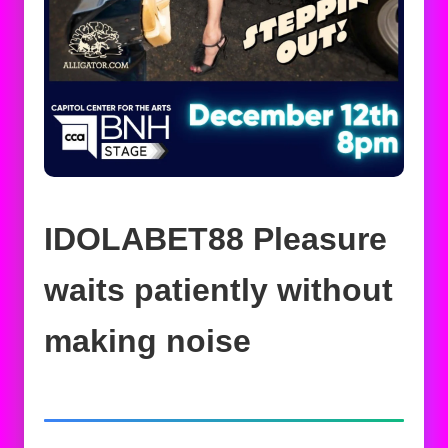
IDOLABET88 Pleasure
waits patiently without
making noise