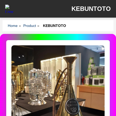
KEBUNTOTO
Home
»
Product
»
KEBUNTOTO