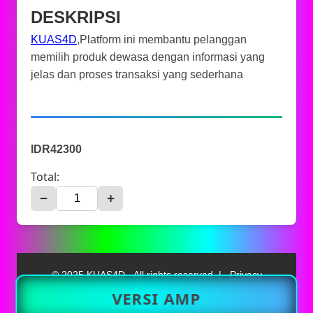
DESKRIPSI
KUAS4D
,Platform ini membantu pelanggan
memilih produk dewasa dengan informasi yang
jelas dan proses transaksi yang sederhana
IDR42300
Total:
−
+
© 2025 KUAS4D - All rights reserved. |
Privacy
Policy
|
Terms & Conditions
VERSI AMP