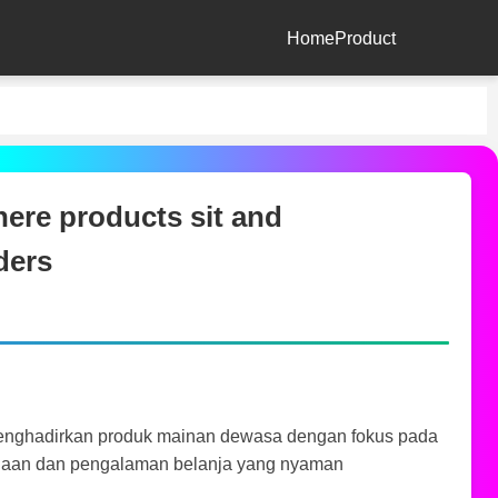
Home
Product
re products sit and
ders
 menghadirkan produk mainan dewasa dengan fokus pada
naan dan pengalaman belanja yang nyaman