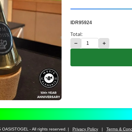
IDR95924
Total:
−
+
 OASISTOGEL - All rights reserved. |
Privacy Policy
|
Terms & Cond