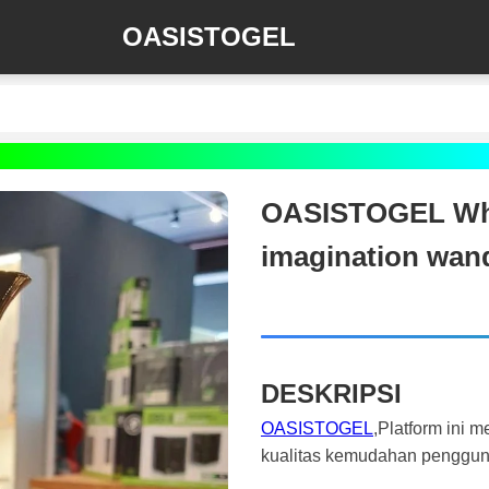
OASISTOGEL
OASISTOGEL Whe
imagination wan
DESKRIPSI
OASISTOGEL
,Platform ini
kualitas kemudahan penggu