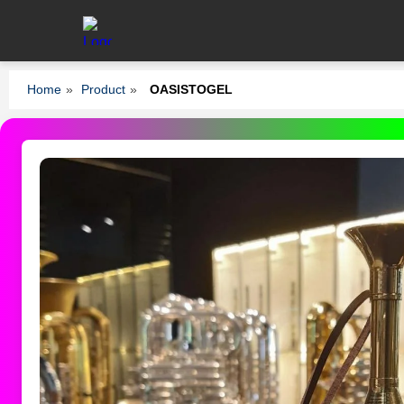
Home
»
Product
»
OASISTOGEL