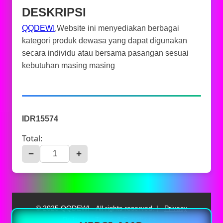
DESKRIPSI
QQDEWI
,Website ini menyediakan berbagai
kategori produk dewasa yang dapat digunakan
secara individu atau bersama pasangan sesuai
kebutuhan masing masing
IDR15574
Total:
−
+
© 2025 QQDEWI - All rights reserved. |
Privacy
Policy
|
Terms & Conditions