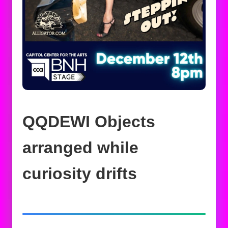
QQDEWI Objects
arranged while
curiosity drifts