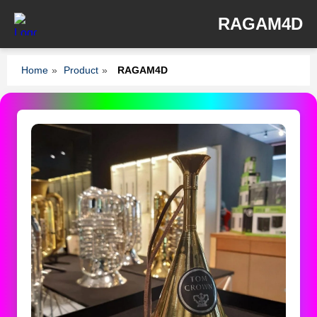
RAGAM4D
Home
»
Product
»
RAGAM4D