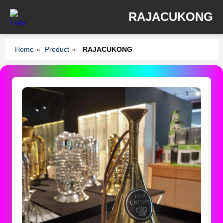
RAJACUKONG
Home
»
Product
»
RAJACUKONG