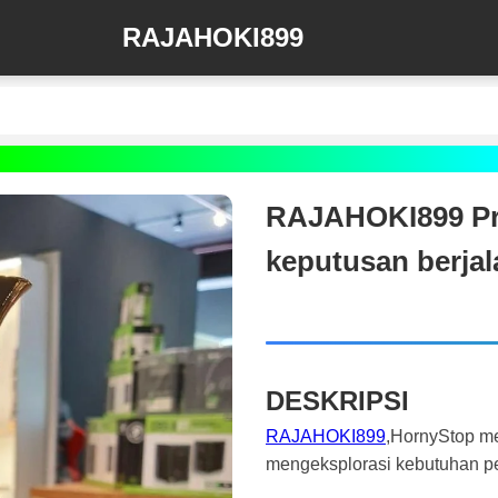
RAJAHOKI899
RAJAHOKI899 Pr
keputusan berjal
DESKRIPSI
RAJAHOKI899
,HornyStop me
mengeksplorasi kebutuhan pe