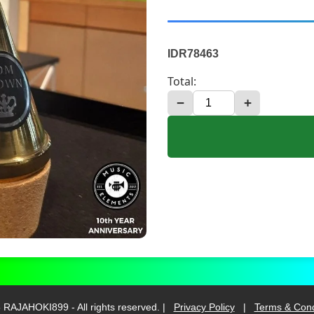
IDR78463
Total:
−
+
 RAJAHOKI899 - All rights reserved. |
Privacy Policy
|
Terms & Cond