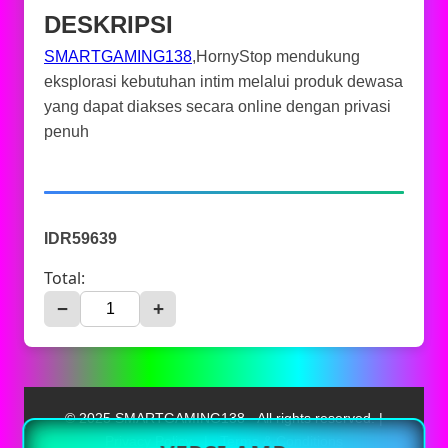
DESKRIPSI
SMARTGAMING138
,HornyStop mendukung
eksplorasi kebutuhan intim melalui produk dewasa
yang dapat diakses secara online dengan privasi
penuh
IDR59639
Total:
−
+
© 2025 SMARTGAMING138 - All rights reserved. |
Privacy Policy
|
Terms & Conditions