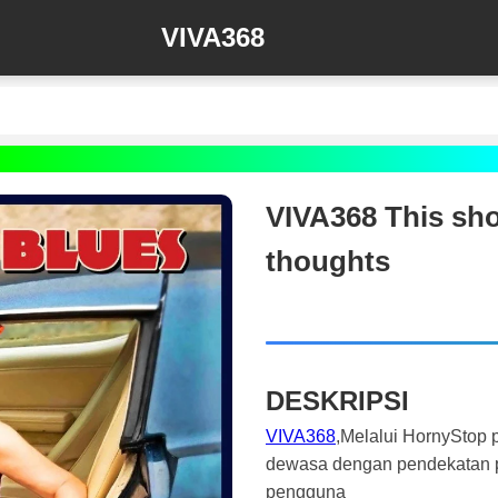
VIVA368
VIVA368 This sho
thoughts
DESKRIPSI
VIVA368
,Melalui HornyStop
dewasa dengan pendekatan pr
pengguna