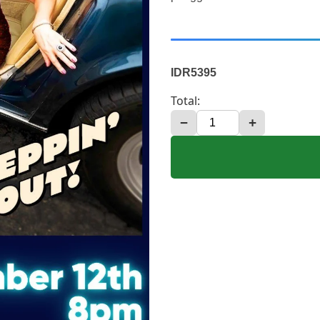
IDR5395
Total:
−
+