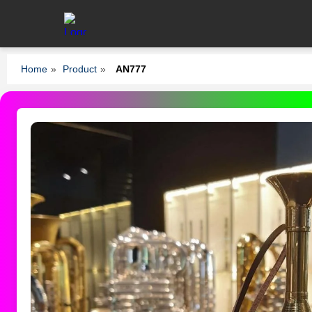
Home
»
Product
»
AN777