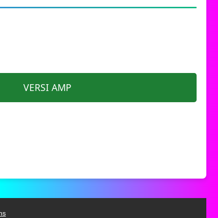
VERSI AMP
ns