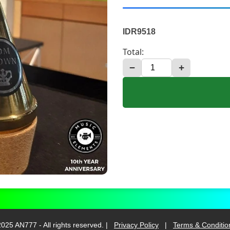
IDR9518
Total:
−
+
025 AN777 - All rights reserved. |
Privacy Policy
|
Terms & Conditio