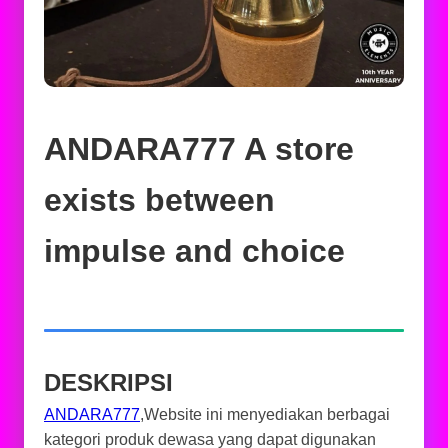
ANDARA777 A store
exists between
impulse and choice
DESKRIPSI
ANDARA777
,Website ini menyediakan berbagai
kategori produk dewasa yang dapat digunakan