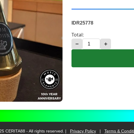
IDR25778
Total:
−
+
25 CERITA88 - All rights reserved. |
Privacy Policy
|
Terms & Condit