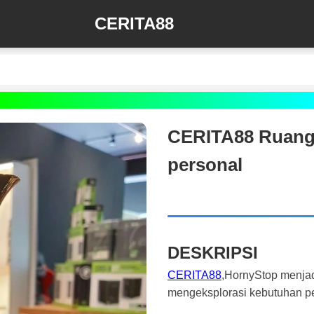
CERITA88
CERITA88 Ruang 
personal
DESKRIPSI
CERITA88
,HornyStop menjad
mengeksplorasi kebutuhan pe