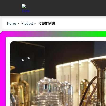
Home
»
Product
»
CERITA88