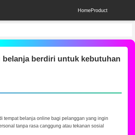
Home
Product
belanja berdiri untuk kebutuhan
i tempat belanja online bagi pelanggan yang ingin
rsonal tanpa rasa canggung atau tekanan sosial