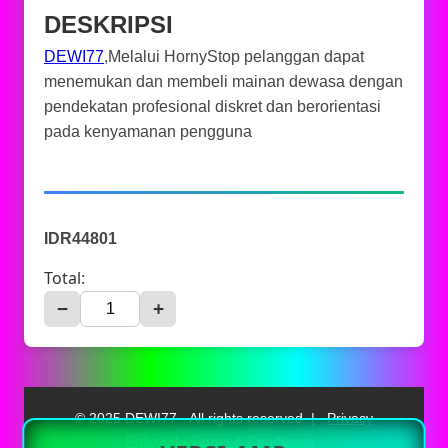
DESKRIPSI
DEWI77
,Melalui HornyStop pelanggan dapat
menemukan dan membeli mainan dewasa dengan
pendekatan profesional diskret dan berorientasi
pada kenyamanan pengguna
IDR44801
Total:
−
+
© 2025 DEWI77 - All rights reserved. |
Privacy
Policy
|
Terms & Conditions