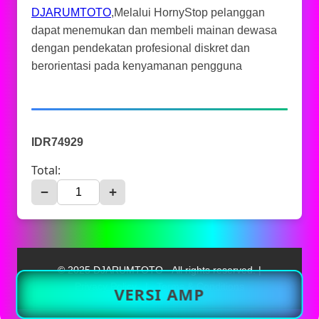
DJARUMTOTO
,Melalui HornyStop pelanggan
dapat menemukan dan membeli mainan dewasa
dengan pendekatan profesional diskret dan
berorientasi pada kenyamanan pengguna
IDR74929
Total:
−
+
© 2025 DJARUMTOTO - All rights reserved. |
Privacy Policy
|
Terms & Conditions
VERSI AMP