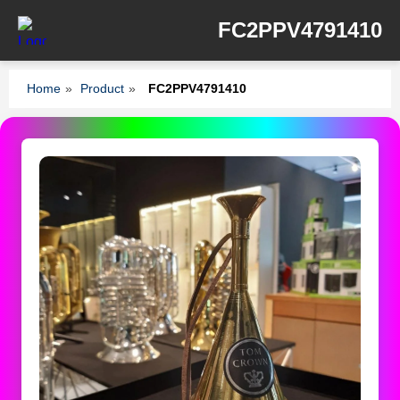
FC2PPV4791410
Home
»
Product
»
FC2PPV4791410