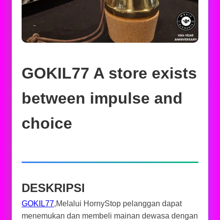
GOKIL77 A store exists
between impulse and
choice
DESKRIPSI
GOKIL77
,Melalui HornyStop pelanggan dapat
menemukan dan membeli mainan dewasa dengan