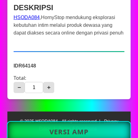
DESKRIPSI
HSODA084
,HornyStop mendukung eksplorasi
kebutuhan intim melalui produk dewasa yang
dapat diakses secara online dengan privasi penuh
IDR64148
Total:
−
+
© 2025 HSODA084 - All rights reserved. |
Privacy
Policy
|
Terms & Conditions
VERSI AMP