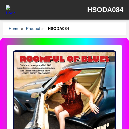
HSODA084
Home
»
Product
»
HSODA084