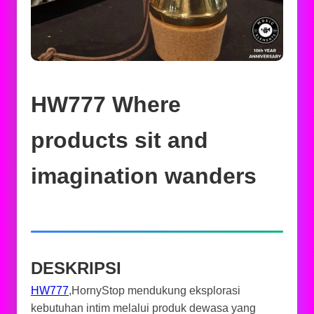
HW777 Where
products sit and
imagination wanders
DESKRIPSI
HW777
,HornyStop mendukung eksplorasi
kebutuhan intim melalui produk dewasa yang