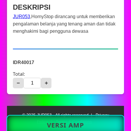
DESKRIPSI
JUR053
,HornyStop dirancang untuk memberikan
pengalaman belanja yang tenang aman dan tidak
menghakimi bagi pengguna dewasa
IDR40017
Total:
−
+
© 2025 JUR053 - All rights reserved. |
Privacy
Policy
|
Terms & Conditions
VERSI AMP