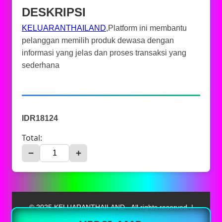
DESKRIPSI
KELUARANTHAILAND
,Platform ini membantu
pelanggan memilih produk dewasa dengan
informasi yang jelas dan proses transaksi yang
sederhana
IDR18124
Total:
−
+
© 2025 KELUARANTHAILAND - All rights reserved. |
Privacy Policy
|
Terms & Conditions