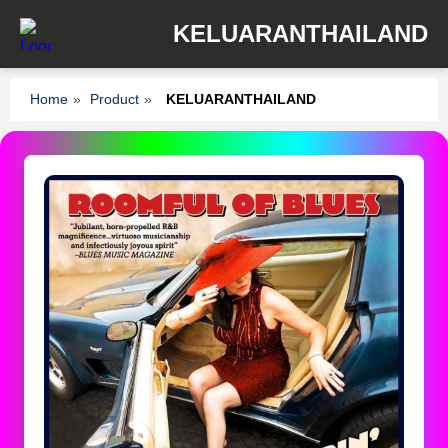
KELUARANTHAILAND
Home
»
Product
»
KELUARANTHAILAND