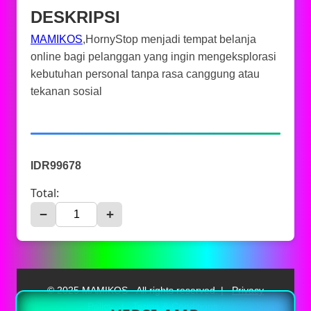
DESKRIPSI
MAMIKOS
,HornyStop menjadi tempat belanja
online bagi pelanggan yang ingin mengeksplorasi
kebutuhan personal tanpa rasa canggung atau
tekanan sosial
IDR99678
Total:
−
+
© 2025 MAMIKOS - All rights reserved. |
Privacy
Policy
|
Terms & Conditions