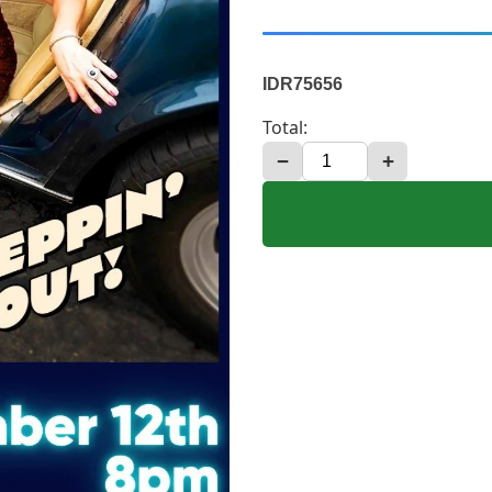
IDR75656
Total:
−
+