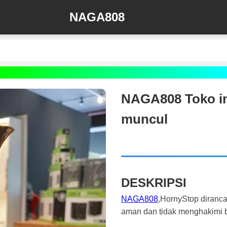
NAGA808
NAGA808 Toko ini
muncul
DESKRIPSI
NAGA808
,HornyStop diranc
aman dan tidak menghakimi