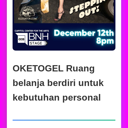
OKETOGEL Ruang
belanja berdiri untuk
kebutuhan personal