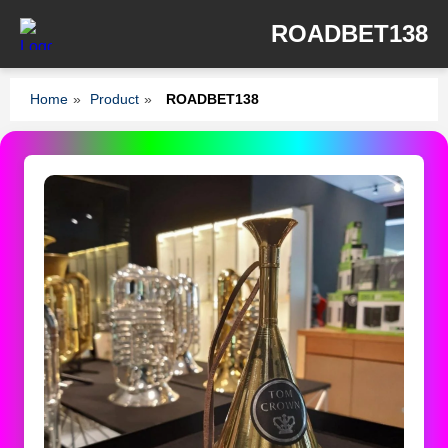
ROADBET138
Home
»
Product
»
ROADBET138