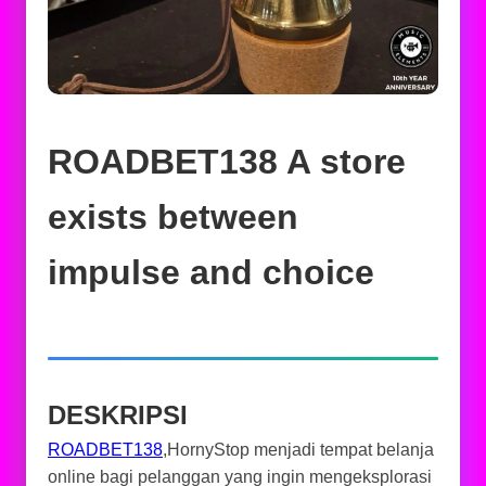
ROADBET138 A store
exists between
impulse and choice
DESKRIPSI
ROADBET138
,HornyStop menjadi tempat belanja
online bagi pelanggan yang ingin mengeksplorasi