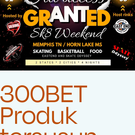
300BET
Produk