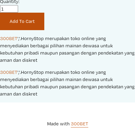
a
Quantity:
r
l
i
e
g
Add To Cart
P
i
r
n
i
a
300BET
','.HornyStop merupakan toko online yang 
c
l
menyediakan berbagai pilihan mainan dewasa untuk 
e
P
kebutuhan pribadi maupun pasangan dengan pendekatan yang 
:
r
aman dan diskret
i
300BET
','.HornyStop merupakan toko online yang 
c
menyediakan berbagai pilihan mainan dewasa untuk 
e
kebutuhan pribadi maupun pasangan dengan pendekatan yang 
:
aman dan diskret
Made with 
300BET