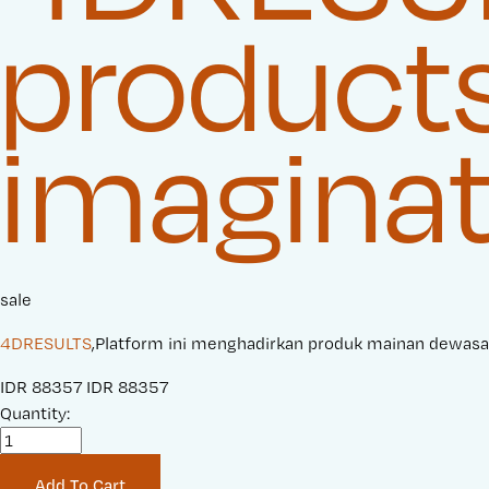
products
imagina
sale
4DRESULTS
,Platform ini menghadirkan produk mainan dewas
S
IDR 88357
O
IDR 88357
a
Quantity:
r
l
i
e
g
Add To Cart