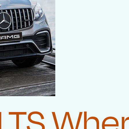
LTS Whe