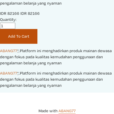
pengalaman belanja yang nyaman
S
IDR 82166
O
IDR 82166
a
Quantity:
r
l
i
e
g
Add To Cart
P
i
r
n
i
a
ABANG77
','.Platform ini menghadirkan produk mainan dewasa 
c
l
dengan fokus pada kualitas kemudahan penggunaan dan 
e
P
pengalaman belanja yang nyaman
:
r
ABANG77
','.Platform ini menghadirkan produk mainan dewasa 
i
dengan fokus pada kualitas kemudahan penggunaan dan 
c
pengalaman belanja yang nyaman
e
:
Made with 
ABANG77