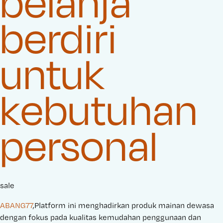
belanja
berdiri
untuk
kebutuhan
personal
sale
ABANG77
,Platform ini menghadirkan produk mainan dewasa
dengan fokus pada kualitas kemudahan penggunaan dan