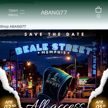
{{anchorsFromAds}}
Open
ABANG77
0
Menu
Shop
ABANG77