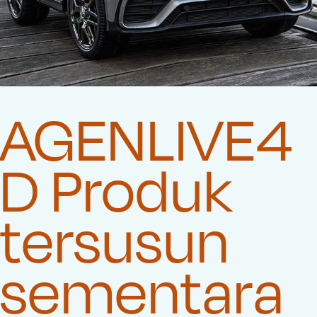
AGENLIVE4
D Produk
tersusun
sementara