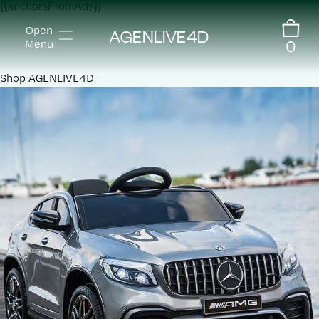
{{anchorsFromAds}}
Open
AGENLIVE4D
0
Menu
Shop
AGENLIVE4D