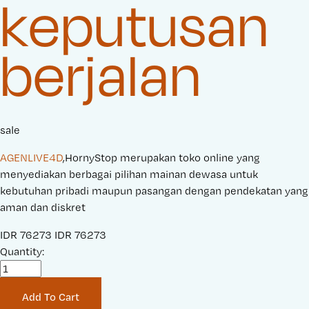
keputusan
berjalan
sale
AGENLIVE4D
,HornyStop merupakan toko online yang
menyediakan berbagai pilihan mainan dewasa untuk
kebutuhan pribadi maupun pasangan dengan pendekatan yang
aman dan diskret
S
IDR 76273
O
IDR 76273
a
Quantity:
r
l
i
e
g
Add To Cart
P
i