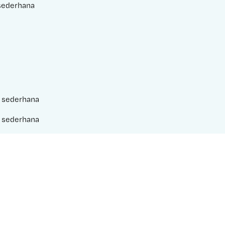
 sederhana
g sederhana
g sederhana