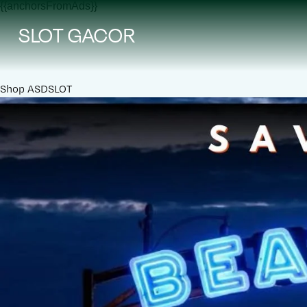
{{anchorsFromAds}}
SLOT GACOR
Shop
ASDSLOT