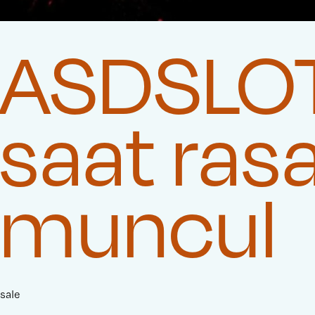
ASDSLOT 
saat ras
muncul
sale