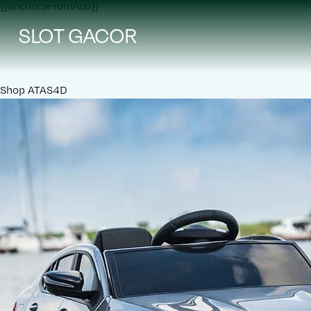
{{anchorsFromAds}}
SLOT GACOR
Shop
ATAS4D