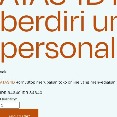
berdiri 
personal
sale
ATAS4D
,HornyStop merupakan toko online yang menyediakan 
S
IDR 34640
O
IDR 34640
a
Quantity:
r
l
i
e
g
Add To Cart