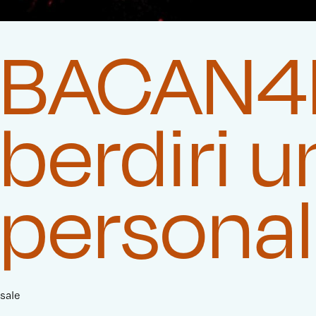
BACAN4D
berdiri 
personal
sale