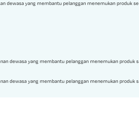
ainan dewasa yang membantu pelanggan menemukan produk sesu
a mainan dewasa yang membantu pelanggan menemukan produk se
a mainan dewasa yang membantu pelanggan menemukan produk se