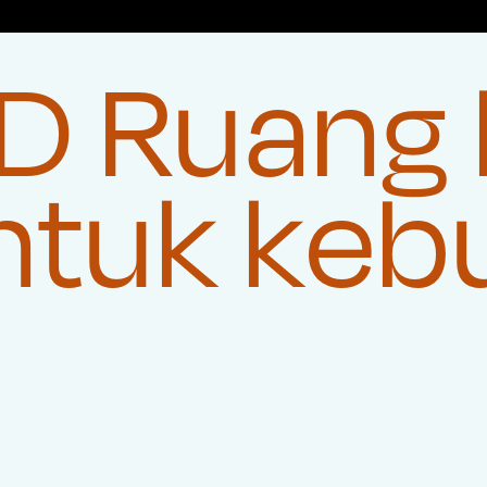
 Ruang 
untuk ke