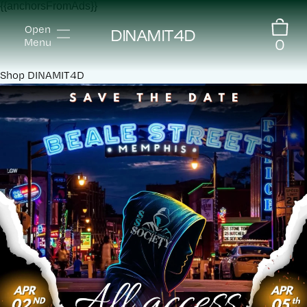
{{anchorsFromAds}}
Open
DINAMIT4D
0
Menu
Shop
DINAMIT4D