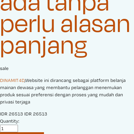
ada tanpa
perlu alasan
panjang
sale
DINAMIT4D
,Website ini dirancang sebagai platform belanja
mainan dewasa yang membantu pelanggan menemukan
produk sesuai preferensi dengan proses yang mudah dan
privasi terjaga
S
IDR 26513
O
IDR 26513
a
Quantity:
r
l
i