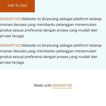
e
g
Add To Cart
P
i
r
n
i
a
DINAMIT4D
','.Website ini dirancang sebagai platform belanja 
c
l
mainan dewasa yang membantu pelanggan menemukan 
e
P
produk sesuai preferensi dengan proses yang mudah dan 
:
r
privasi terjaga
i
DINAMIT4D
','.Website ini dirancang sebagai platform belanja 
c
mainan dewasa yang membantu pelanggan menemukan 
e
produk sesuai preferensi dengan proses yang mudah dan 
:
privasi terjaga
Made with 
DINAMIT4D