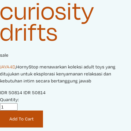
curiosity
drifts
sale
JAYA4D
,HornyStop menawarkan koleksi adult toys yang
ditujukan untuk eksplorasi kenyamanan relaksasi dan
kebutuhan intim secara bertanggung jawab
S
IDR 50814
O
IDR 50814
a
Quantity:
r
l
i
e
g
Add To Cart
P
i
r
n