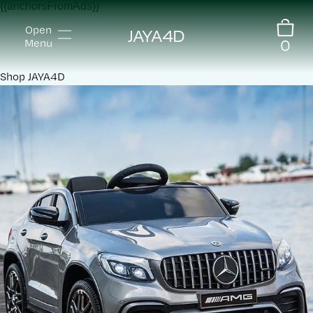
{{anchorsFromAds}}
Open
JAYA4D
0
Menu
Shop
JAYA4D