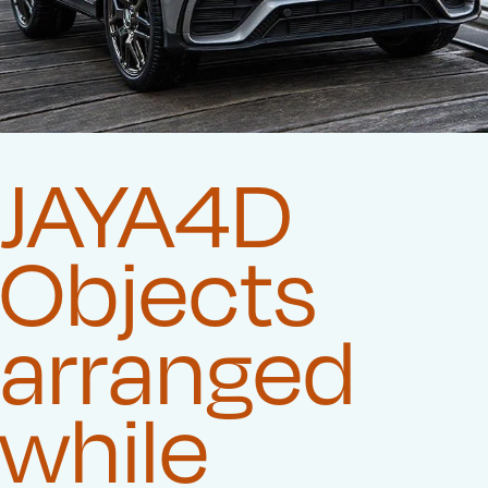
JAYA4D
Objects
arranged
while