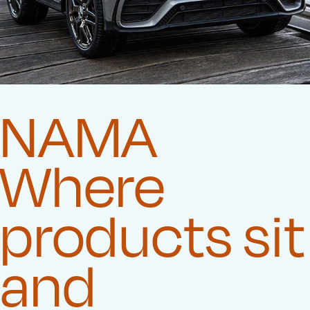
NAMA
Where
products sit
and