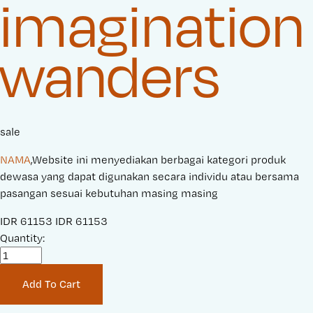
imagination
wanders
sale
NAMA
,Website ini menyediakan berbagai kategori produk
dewasa yang dapat digunakan secara individu atau bersama
pasangan sesuai kebutuhan masing masing
S
IDR 61153
O
IDR 61153
a
Quantity:
r
l
i
e
g
Add To Cart
P
i
r
n