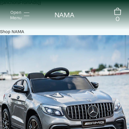
{{anchorsFromAds}}
Open
NAMA
0
Menu
Shop
NAMA