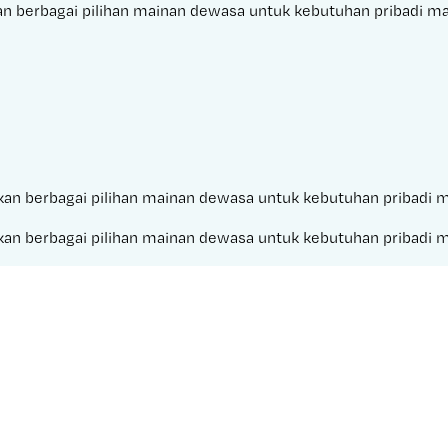
n berbagai pilihan mainan dewasa untuk kebutuhan pribadi 
akan berbagai pilihan mainan dewasa untuk kebutuhan pribad
akan berbagai pilihan mainan dewasa untuk kebutuhan pribad
Made with 
PANDA777