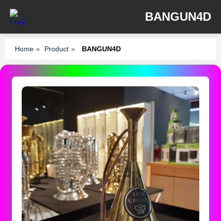
BANGUN4D
Home
»
Product
»
BANGUN4D