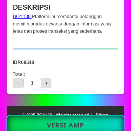
DESKRIPSI
BOY138
,Platform ini membantu pelanggan
memilih produk dewasa dengan informasi yang
jelas dan proses transaksi yang sederhana
IDR68510
Total:
−
+
© 2025 BOY138 - All rights reserved. |
Privacy
Policy
|
Terms & Conditions
VERSI AMP