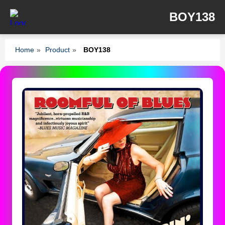
BOY138
Home
»
Product
»
BOY138