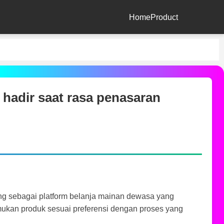
Home
Product
hadir saat rasa penasaran
ang sebagai platform belanja mainan dewasa yang
an produk sesuai preferensi dengan proses yang