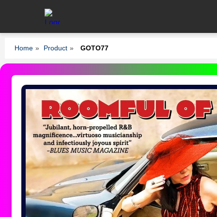
Home
»
Product
»
GOTO77