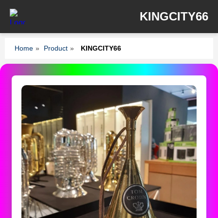
KINGCITY66
Home
»
Product
»
KINGCITY66