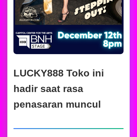
LUCKY888 Toko ini
hadir saat rasa
penasaran muncul