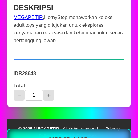
DESKRIPSI
MEGAPETIR
,HornyStop menawarkan koleksi
adult toys yang ditujukan untuk eksplorasi
kenyamanan relaksasi dan kebutuhan intim secara
bertanggung jawab
IDR28648
Total:
−
+
© 2025 MEGAPETIR - All rights reserved. |
Privacy
Policy
|
Terms & Conditions