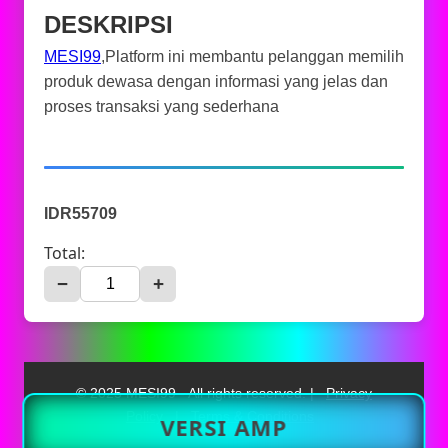
DESKRIPSI
MESI99
,Platform ini membantu pelanggan memilih
produk dewasa dengan informasi yang jelas dan
proses transaksi yang sederhana
IDR55709
Total:
−
+
© 2025 MESI99 - All rights reserved. |
Privacy
Policy
|
Terms & Conditions
VERSI AMP